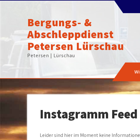
Skip
to
content
Bergungs- &
Abschleppdienst
Petersen Lürschau
Petersen | Lürschau
Wi
Instagramm Feed
Leider sind hier im Moment keine Informatione