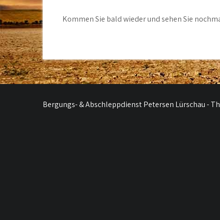
Kommen Sie bald wieder und sehen Sie nochma
Bergungs- & Abschleppdienst Petersen Lürschau - 