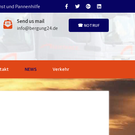
nst und Pannenhilfe
Send us mail
☎ NOTRUF
info@bergung24.de
takt
NEWS
Verkehr