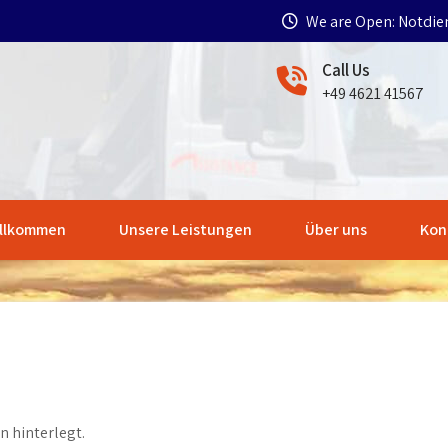
We are Open: Notdie
Call Us
+49 4621 41567
llkommen
Unsere Leistungen
Über uns
Kon
n hinterlegt.