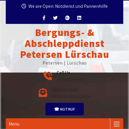
Skip
We are Open: Notdienst und Pannenhilfe
to
content
Bergungs- &
Abschleppdienst
Petersen Lürschau
Petersen | Lürschau
Call Us
+49 4621 41567
Send us mail
info@bergung24.de
☎ NOTRUF
Menu