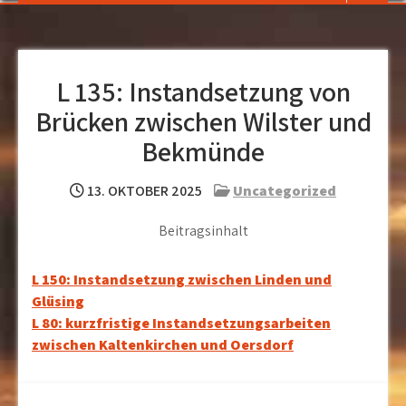
L 135: Instandsetzung von
Brücken zwischen Wilster und
Bekmünde
13. OKTOBER 2025
Uncategorized
Beitragsinhalt
Beitragsnavigation
L 150: Instandsetzung zwischen Linden und
Glüsing
L 80: kurzfristige Instandsetzungsarbeiten
zwischen Kaltenkirchen und Oersdorf