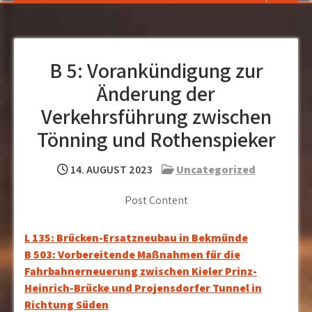
B 5: Vorankündigung zur
Änderung der
Verkehrsführung zwischen
Tönning und Rothenspieker
14. AUGUST 2023
Uncategorized
Post Content
Beitragsnavigation
L 135: Brücken-Ersatzneubau in Bekmünde
B 503: Vorbereitende Maßnahmen für die
Fahrbahnerneuerung zwischen Kieler Prinz-
Heinrich-Brücke und Projensdorfer Tunnel in
Richtung Süden