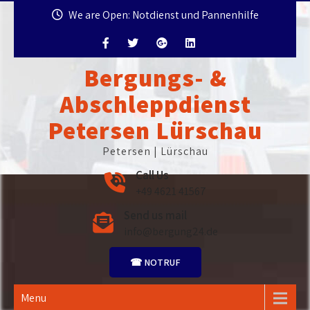
Skip
We are Open: Notdienst und Pannenhilfe
to
content
Bergungs- &
Abschleppdienst
Petersen Lürschau
Petersen | Lürschau
Call Us
+49 4621 41567
Send us mail
info@bergung24.de
☎ NOTRUF
Menu