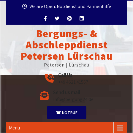
Skip
We are Open: Notdienst und Pannenhilfe
to
content
Bergungs- &
Abschleppdienst
Petersen Lürschau
Petersen | Lürschau
Call Us
+49 4621 41567
Send us mail
info@bergung24.de
☎ NOTRUF
Menu