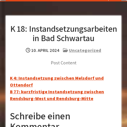
K 18: Instandsetzungsarbeiten
in Bad Schwartau
10. APRIL 2024
Uncategorized
Post Content
Beitragsnavigation
K 4: Instandsetzung zwischen Melsdorf und
Ottendorf
B 77: kurzfristige Instandsetzung zwischen
Rendsburg-West und Rendsburg-Mitte
Schreibe einen
Kommentar