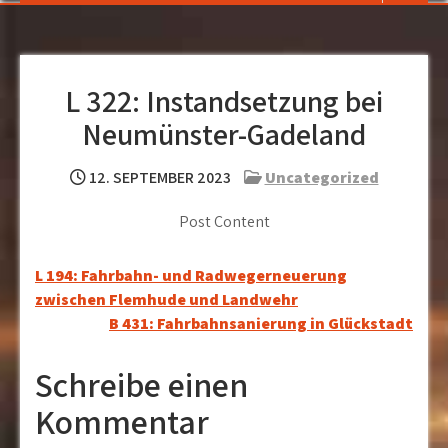
L 322: Instandsetzung bei
Neumünster-Gadeland
12. SEPTEMBER 2023
Uncategorized
Post Content
Beitragsnavigation
L 194: Fahrbahn- und Radwegerneuerung
zwischen Flemhude und Landwehr
B 431: Fahrbahnsanierung in Glückstadt
Schreibe einen
Kommentar