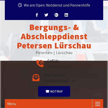
Skip
We are Open: Notdienst und Pannenhilfe
to
content
Bergungs- &
Abschleppdienst
Petersen Lürschau
Petersen | Lürschau
Call Us
+49 4621 41567
Send us mail
info@bergung24.de
☎ NOTRUF
Menu