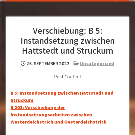
Verschiebung: B 5:
Instandsetzung zwischen
Hattstedt und Struckum
26. SEPTEMBER 2022
Uncategorized
Post Content
Beitragsnavigation
B 5: Instandsetzung zwischen Hattstedt und
Struckum
B 203: Verschiebung der
Instandsetzungsarbeiten zwischen
Westerdeichstrich und Oesterdeichstrich