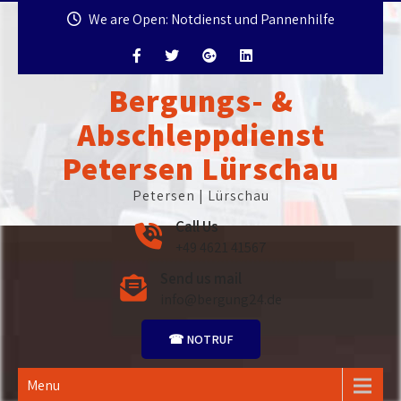
Skip
We are Open: Notdienst und Pannenhilfe
to
content
Bergungs- &
Abschleppdienst
Petersen Lürschau
Petersen | Lürschau
Call Us
+49 4621 41567
Send us mail
info@bergung24.de
☎ NOTRUF
Menu